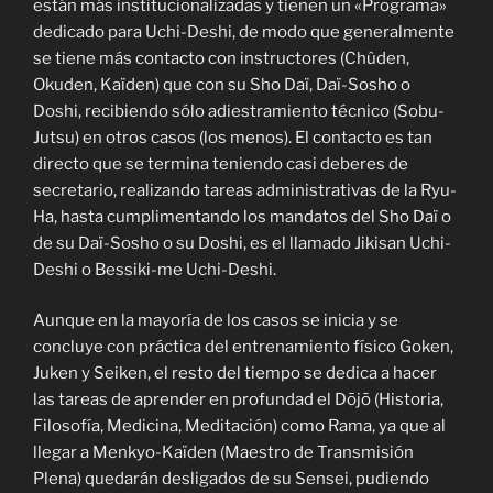
están más institucionalizadas y tienen un «Programa»
dedicado para Uchi-Deshi, de modo que generalmente
se tiene más contacto con instructores (Chûden,
Okuden, Kaïden) que con su Sho Daï, Daï-Sosho o
Doshi, recibiendo sólo adiestramiento técnico (Sobu-
Jutsu) en otros casos (los menos). El contacto es tan
directo que se termina teniendo casi deberes de
secretario, realizando tareas administrativas de la Ryu-
Ha, hasta cumplimentando los mandatos del Sho Daï o
de su Daï-Sosho o su Doshi, es el llamado Jikisan Uchi-
Deshi o Bessiki-me Uchi-Deshi.
Aunque en la mayoría de los casos se inicia y se
concluye con práctica del entrenamiento físico Goken,
Juken y Seiken, el resto del tiempo se dedica a hacer
las tareas de aprender en profundad el Dōjō (Historia,
Filosofía, Medicina, Meditación) como Rama, ya que al
llegar a Menkyo-Kaïden (Maestro de Transmisión
Plena) quedarán desligados de su Sensei, pudiendo