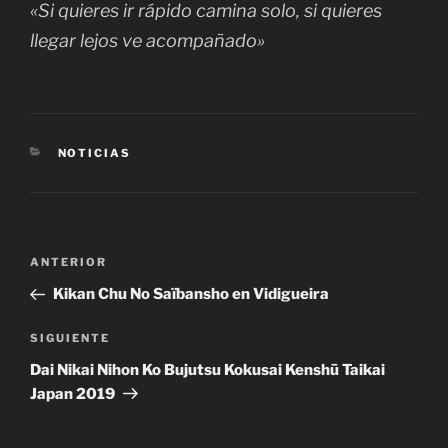
«Si quieres ir rápido camina solo, si quieres
llegar lejos ve acompañado»
CATEGORÍAS
NOTICIAS
Navegación
Entrada
ANTERIOR
de
anterior:
Kikan Chu No Saïbansho en Vidigueira
entradas
Siguiente
SIGUIENTE
entrada
Dai Nikai Nihon Ko Bujutsu Kokusai Kenshū Taikai
Japan 2019