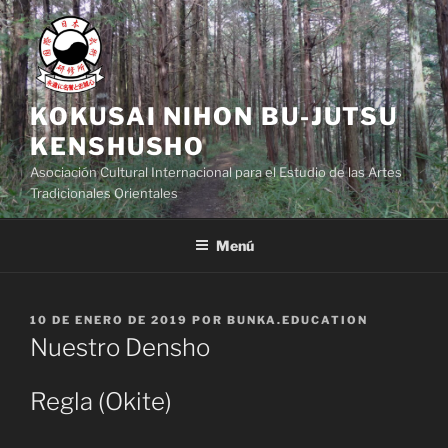
Saltar
al
contenido
KOKUSAI NIHON BU-JUTSU
KENSHUSHO
Asociación Cultural Internacional para el Estudio de las Artes
Tradicionales Orientales
Menú
PUBLICADO
10 DE ENERO DE 2019
POR
BUNKA.EDUCATION
EL
Nuestro Densho
Regla (Okite)